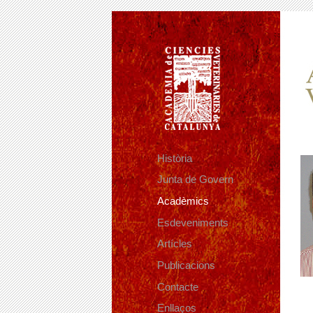
Història
Junta de Govern
Acadèmics
Esdeveniments
Artícles
Publicacions
Contacte
Enllaços